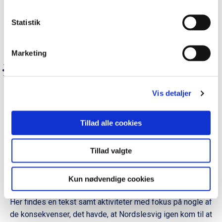
aktiviteter med fokus på blandt andet de mange
genforeningssten rundt om i Danmark.
Statistik
Marketing
TEKSTER OG AKTIVITETER TIL MELLEMTRIN OG
UDSKOLING
Vis detaljer
Påskekrisen i 1920
Denne side indeholder en tekst om Påskekrisen og
Tillad alle cookies
aktiviteter, der knytter sig til teksten.
Tillad valgte
Konsekvenserne af Genforeningen
Kun nødvendige cookies
1920
Her findes en tekst samt aktiviteter med fokus på nogle af
de konsekvenser, det havde, at Nordslesvig igen kom til at