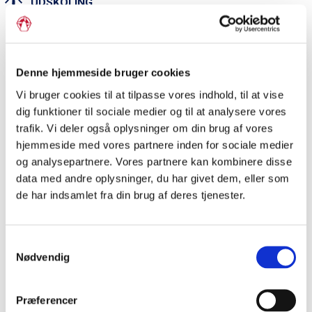
UDSKOLING
Optakten til Genforeningen 1920
Herunder findes en række aktiviteter og en tekst, som kan
Denne hjemmeside bruger cookies
bruges i arbejdet med optakten til Genforeningen 1920.
Vi bruger cookies til at tilpasse vores indhold, til at vise
dig funktioner til sociale medier og til at analysere vores
trafik. Vi deler også oplysninger om din brug af vores
Afstemningen om Danmarks
hjemmeside med vores partnere inden for sociale medier
grænse i 1920
og analysepartnere. Vores partnere kan kombinere disse
data med andre oplysninger, du har givet dem, eller som
Her findes en tekst om afstemningen om Danmarks
de har indsamlet fra din brug af deres tjenester.
grænse og aktiviteter, der tager udgangspunkt i
afstemningen.
Samtykkevalg
Nødvendig
Genforeningen 1920
Her findes en tekst om Genforeningen 1920 og tilhørende
Præferencer