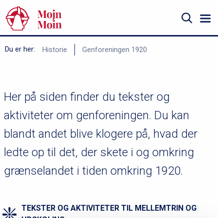
Gå
til
hovedindhold
Søg
B
Du er her:
Historie
Genforeningen 1920
r
ø
d
Her på siden finder du tekster og
k
aktiviteter om genforeningen. Du kan
r
blandt andet blive klogere på, hvad der
u
ledte op til det, der skete i og omkring
m
m
grænselandet i tiden omkring 1920.
e
TEKSTER OG AKTIVITETER TIL MELLEMTRIN OG