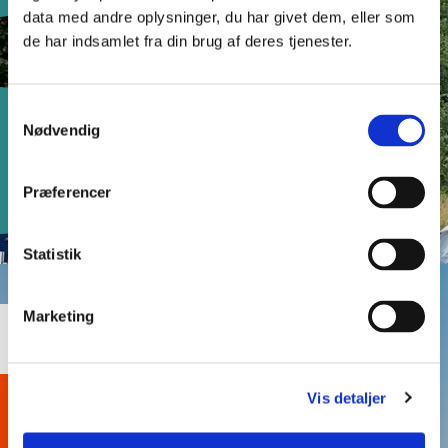
data med andre oplysninger, du har givet dem, eller som
de har indsamlet fra din brug af deres tjenester.
Samtykkevalg
Nødvendig
Handel og
Fokus på
samarbejde
Præferencer
grænser
over
grænsen
Statistik
4
Marketing
Vis detaljer
Ungdom og
identitet