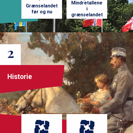
t
Mindretallene
Grænselandet
i
i
før og nu
grænselandet
o
n
2
Historie